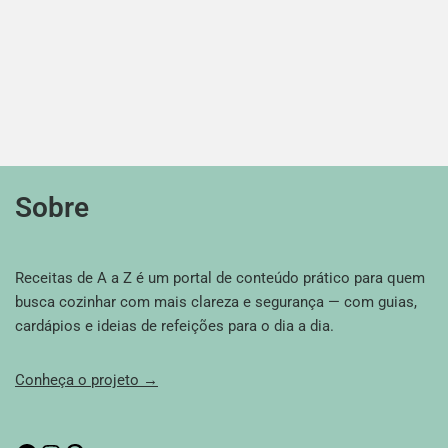
Sobre
Receitas de A a Z é um portal de conteúdo prático para quem
busca cozinhar com mais clareza e segurança — com guias,
cardápios e ideias de refeições para o dia a dia.
Conheça o projeto →