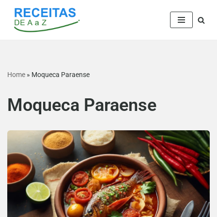
Pular
para
o
conteúdo
Home
»
Moqueca Paraense
Moqueca Paraense