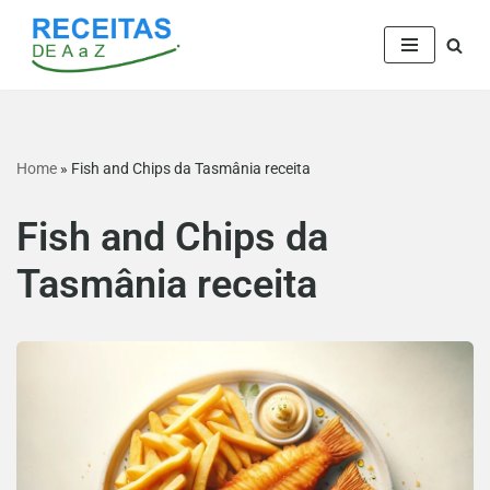
Pular
para
o
conteúdo
Home
»
Fish and Chips da Tasmânia receita
Fish and Chips da
Tasmânia receita