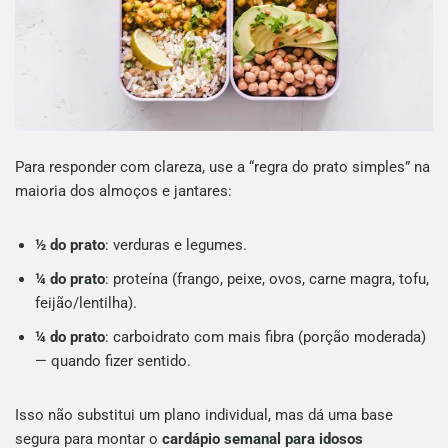
Para responder com clareza, use a “regra do prato simples” na
maioria dos almoços e jantares:
½ do prato
: verduras e legumes.
¼ do prato
: proteína (frango, peixe, ovos, carne magra, tofu,
feijão/lentilha).
¼ do prato
: carboidrato com mais fibra (porção moderada)
— quando fizer sentido.
Isso não substitui um plano individual, mas dá uma base
segura para montar o
cardápio semanal para idosos