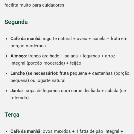
facilita muito para cuidadores.
Segunda
Café da manhã:
iogurte natural + aveia + canela + fruta em
porção moderada
Almoço:
frango grelhado + salada + legumes + arroz
integral (porção moderada) + feijão
Lanche (se necessário):
fruta pequena + castanhas (porção
pequena) ou iogurte natural
Jantar:
sopa de legumes com carne desfiada + salada (se
tolerado)
Terça
Café da manhã:
ovos mexidos + 1 fatia de pão integral +