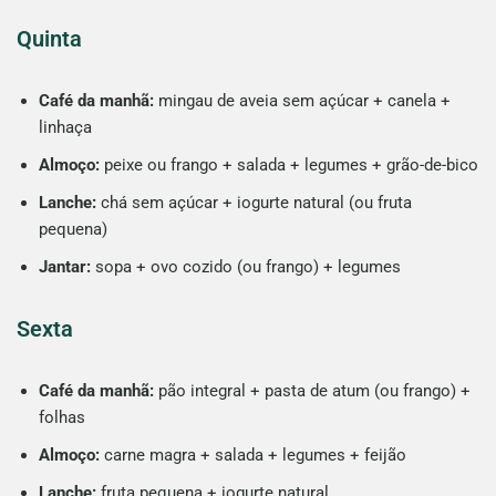
Quinta
Café da manhã:
mingau de aveia sem açúcar + canela +
linhaça
Almoço:
peixe ou frango + salada + legumes + grão-de-bico
Lanche:
chá sem açúcar + iogurte natural (ou fruta
pequena)
Jantar:
sopa + ovo cozido (ou frango) + legumes
Sexta
Café da manhã:
pão integral + pasta de atum (ou frango) +
folhas
Almoço:
carne magra + salada + legumes + feijão
Lanche:
fruta pequena + iogurte natural