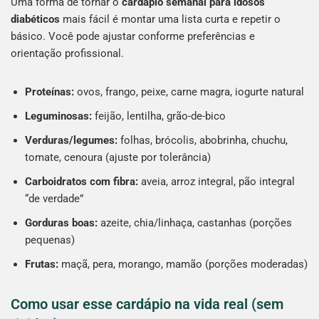
Uma forma de tornar o
cardápio semanal para idosos
diabéticos
mais fácil é montar uma lista curta e repetir o
básico. Você pode ajustar conforme preferências e
orientação profissional.
Proteínas:
ovos, frango, peixe, carne magra, iogurte natural
Leguminosas:
feijão, lentilha, grão-de-bico
Verduras/legumes:
folhas, brócolis, abobrinha, chuchu,
tomate, cenoura (ajuste por tolerância)
Carboidratos com fibra:
aveia, arroz integral, pão integral
“de verdade”
Gorduras boas:
azeite, chia/linhaça, castanhas (porções
pequenas)
Frutas:
maçã, pera, morango, mamão (porções moderadas)
Como usar esse cardápio na vida real (sem