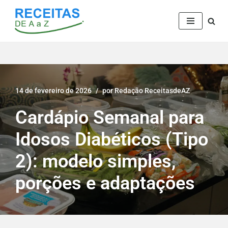
Pular
para
o
conteúdo
14 de fevereiro de 2026
por
Redação ReceitasdeAZ
Cardápio Semanal para
Idosos Diabéticos (Tipo
2): modelo simples,
porções e adaptações