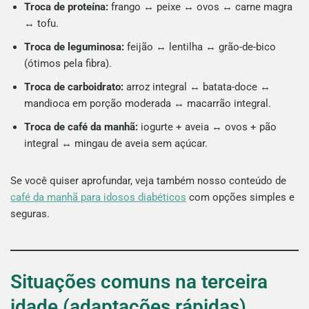
Troca de proteína:
frango ↔ peixe ↔ ovos ↔ carne magra
↔ tofu.
Troca de leguminosa:
feijão ↔ lentilha ↔ grão-de-bico
(ótimos pela fibra).
Troca de carboidrato:
arroz integral ↔ batata-doce ↔
mandioca em porção moderada ↔ macarrão integral.
Troca de café da manhã:
iogurte + aveia ↔ ovos + pão
integral ↔ mingau de aveia sem açúcar.
Se você quiser aprofundar, veja também nosso conteúdo de
café da manhã para idosos diabéticos
com opções simples e
seguras.
Situações comuns na terceira
idade (adaptações rápidas)