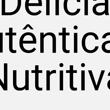
Delíci
têntic
utritiv