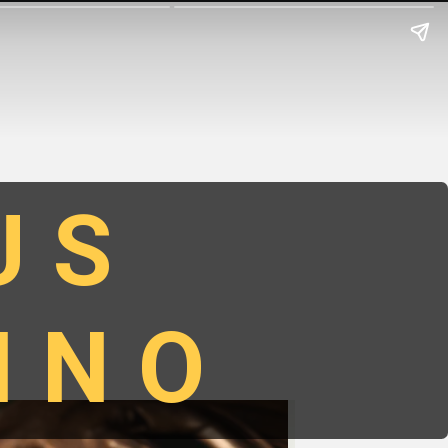
US
INO