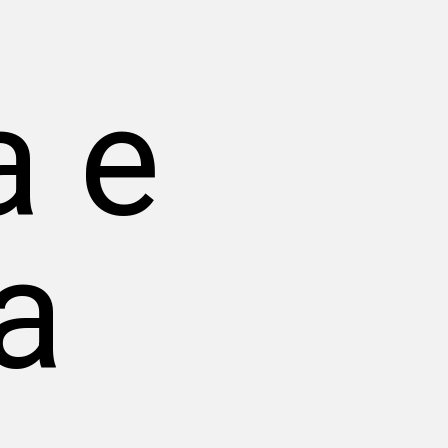
a
a e
a